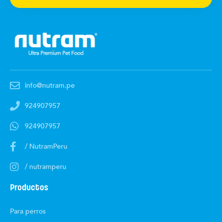
info@nutram.pe
924907957
924907957
/ NutramPeru
/ nutramperu
Productos
Para perros