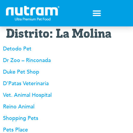
Tips para tu mejor amigo
Encuentra el Alimento ideal
Preguntas Frecuentes
Distrito:
La Molina
Detodo Pet
Dr Zoo – Rinconada
Duke Pet Shop
D’Patas Veterinaria
Vet. Animal Hospital
Reino Animal
Shopping Pets
Pets Place