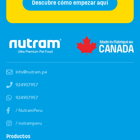
Descubre cómo empezar aquí
info@nutram.pe
924907957
924907957
/ NutramPeru
/ nutramperu
Productos