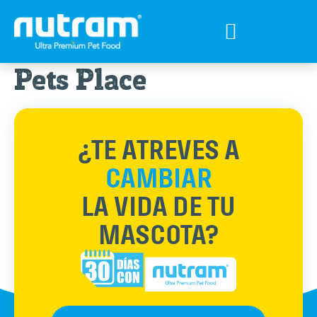
Tips para tu mejor amigo
Encuentra el Alimento ideal
Preguntas Frecuentes
Pets Place
¿TE ATREVES A
CAMBIAR
LA VIDA DE TU
MASCOTA?