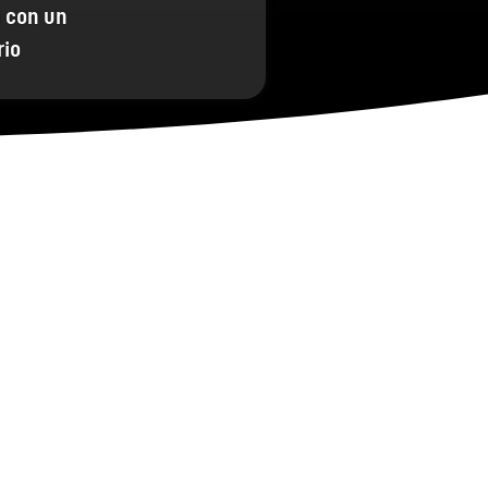
 con un
rio