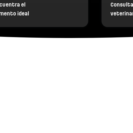
cuentra el
Consulta
imento ideal
veterina