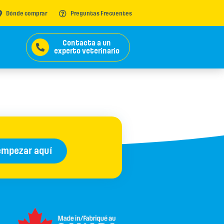
Dónde comprar
Preguntas Frecuentes
Contacta a un
experto veterinario
empezar aquí