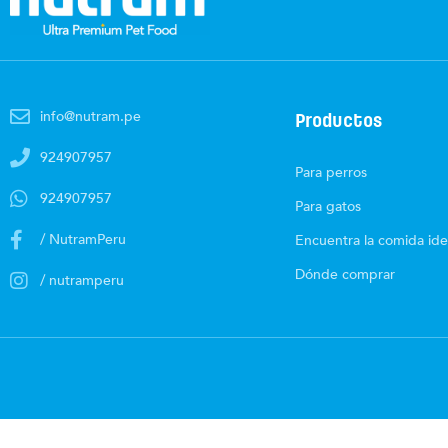
info@nutram.pe
Productos
924907957
Para perros
924907957
Para gatos
/ NutramPeru
Encuentra la comida ide
Dónde comprar
/ nutramperu