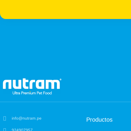
info@nutram.pe
Productos
924907957