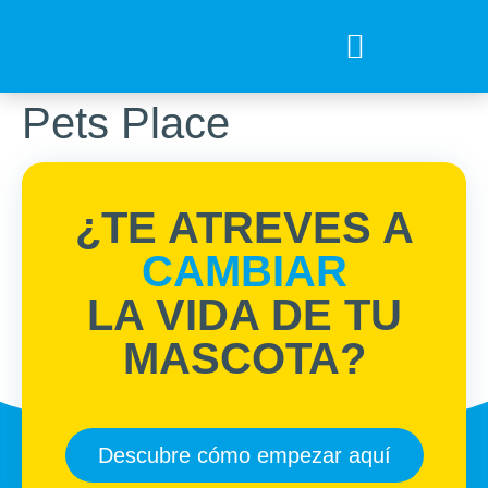
Tips para tu mejor amigo
Encuentra el Alimento ideal
Preguntas Frecuentes
Pets Place
¿TE ATREVES A
CAMBIAR
LA VIDA DE TU
MASCOTA?
Descubre cómo empezar aquí