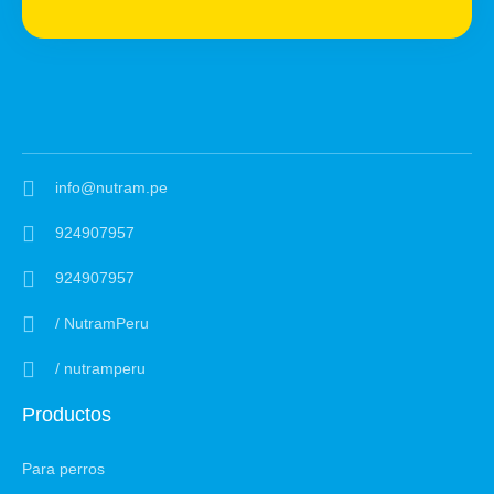
info@nutram.pe
924907957
924907957
/ NutramPeru
/ nutramperu
Productos
Para perros