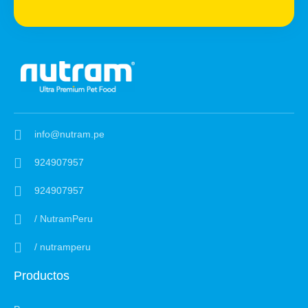
info@nutram.pe
924907957
924907957
/ NutramPeru
/ nutramperu
Productos