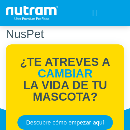
Tips para tu mejor amigo
Encuentra el Alimento ideal
Preguntas Frecuentes
NusPet
¿TE ATREVES A
CAMBIAR
LA VIDA DE TU
MASCOTA?
Descubre cómo empezar aquí