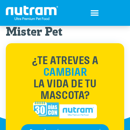
Tips para tu mejor amigo
Encuentra el Alimento ideal
Preguntas Frecuentes
Mister Pet
¿TE ATREVES A
CAMBIAR
LA VIDA DE TU
MASCOTA?