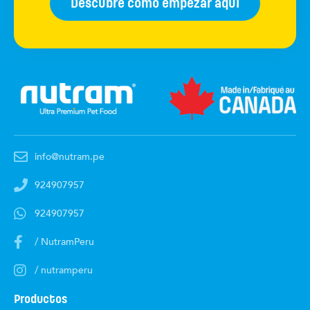
Descubre cómo empezar aquí
info@nutram.pe
924907957
924907957
/ NutramPeru
/ nutramperu
Productos