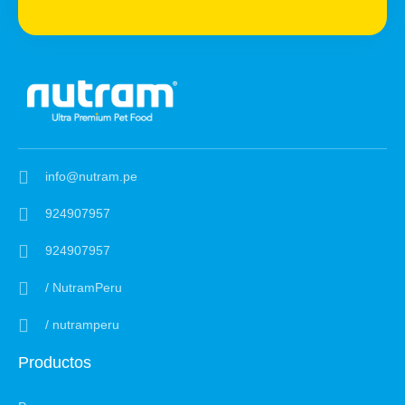
info@nutram.pe
924907957
924907957
/ NutramPeru
/ nutramperu
Productos