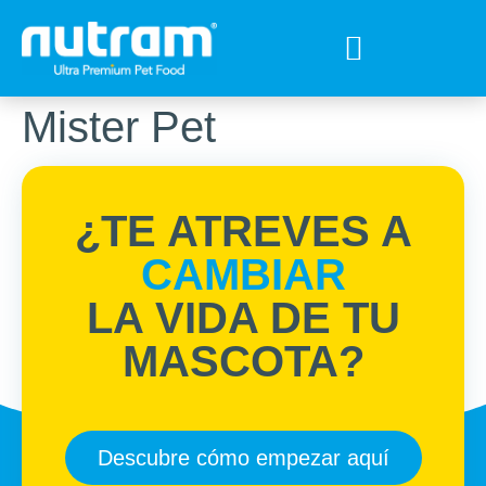
Tips para tu mejor amigo
Encuentra el Alimento ideal
Preguntas Frecuentes
Mister Pet
¿TE ATREVES A
CAMBIAR
LA VIDA DE TU
MASCOTA?
Descubre cómo empezar aquí