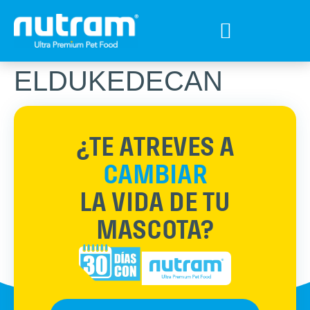
Tips para tu mejor amigo
Encuentra el Alimento ideal
Preguntas Frecuentes
ELDUKEDECAN
¿TE ATREVES A
CAMBIAR
LA VIDA DE TU
MASCOTA?