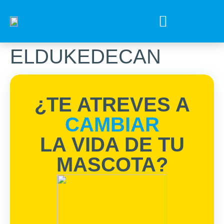
Tips para tu mejor amigo
Encuentra el Alimento ideal
Preguntas Frecuentes
ELDUKEDECAN
¿TE ATREVES A
CAMBIAR
LA VIDA DE TU
MASCOTA?