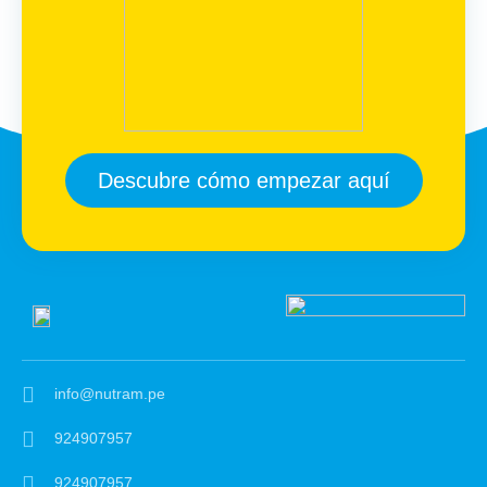
Descubre cómo empezar aquí
info@nutram.pe
924907957
924907957