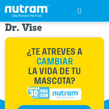
Tips para tu mejor amigo
Encuentra el Alimento ideal
Preguntas Frecuentes
Dr. Vise
¿TE ATREVES A
CAMBIAR
LA VIDA DE TU
MASCOTA?