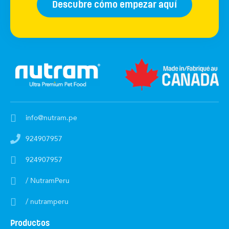
Descubre cómo empezar aquí
info@nutram.pe
924907957
924907957
/ NutramPeru
/ nutramperu
Productos