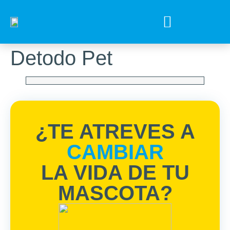
Tips para tu mejor amigo
Encuentra el Alimento ideal
Preguntas Frecuentes
Detodo Pet
¿TE ATREVES A
CAMBIAR
LA VIDA DE TU
MASCOTA?