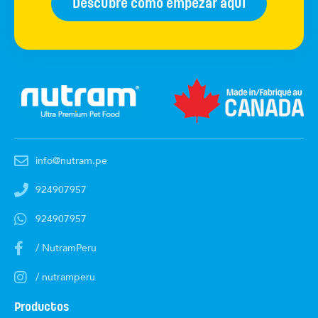
Descubre cómo empezar aquí
info@nutram.pe
924907957
924907957
/ NutramPeru
/ nutramperu
Productos