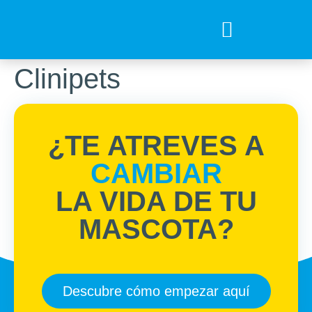
Tips para tu mejor amigo
Encuentra el Alimento ideal
Preguntas Frecuentes
Clinipets
¿TE ATREVES A
CAMBIAR
LA VIDA DE TU
MASCOTA?
Descubre cómo empezar aquí