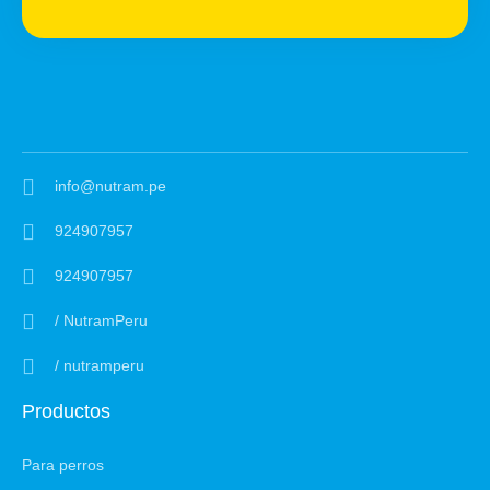
info@nutram.pe
924907957
924907957
/ NutramPeru
/ nutramperu
Productos
Para perros