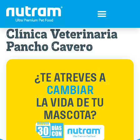
Tips para tu mejor amigo
Encuentra el Alimento ideal
Preguntas Frecuentes
Clínica Veterinaria
Pancho Cavero
¿TE ATREVES A
CAMBIAR
LA VIDA DE TU
MASCOTA?