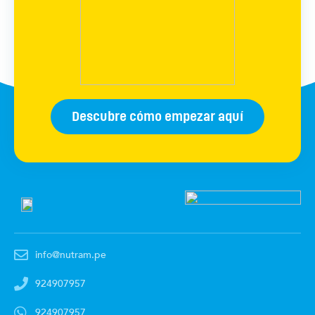
Descubre cómo empezar aquí
info@nutram.pe
924907957
924907957