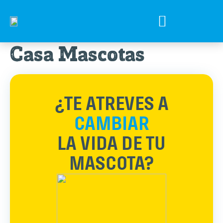
Tips para tu mejor amigo
Encuentra el Alimento ideal
Preguntas Frecuentes
Casa Mascotas
¿TE ATREVES A
CAMBIAR
LA VIDA DE TU
MASCOTA?