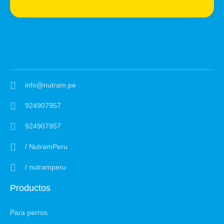
info@nutram.pe
924907957
924907957
/ NutramPeru
/ nutramperu
Productos
Para perros