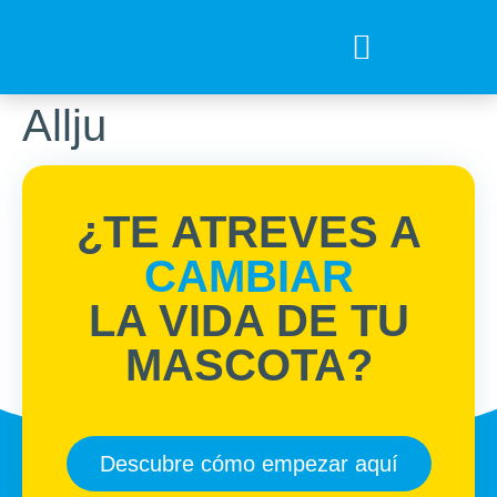
Tips para tu mejor amigo
Encuentra el Alimento ideal
Preguntas Frecuentes
Allju
¿TE ATREVES A
CAMBIAR
LA VIDA DE TU
MASCOTA?
Descubre cómo empezar aquí