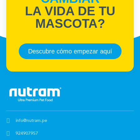
LA VIDA DE TU
MASCOTA?
Descubre cómo empezar aquí
info@nutram.pe
924907957