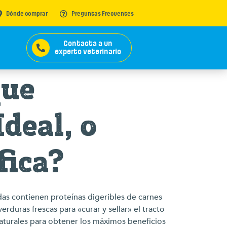
Dónde comprar
Preguntas Frecuentes
Contacta a un
experto veterinario
que
Ideal, o
fica?
das contienen proteínas digeribles de carnes
rduras frescas para «curar y sellar» el tracto
naturales para obtener los máximos beneficios