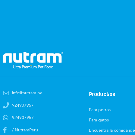
info@nutram.pe
Productos
924907957
Para perros
924907957
Para gatos
/ NutramPeru
Encuentra la comida ide