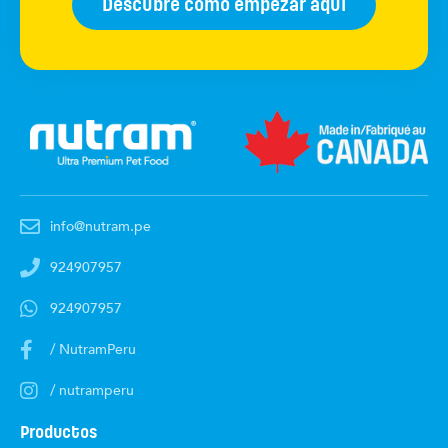
Descubre cómo empezar aquí
info@nutram.pe
924907957
924907957
/ NutramPeru
/ nutramperu
Productos