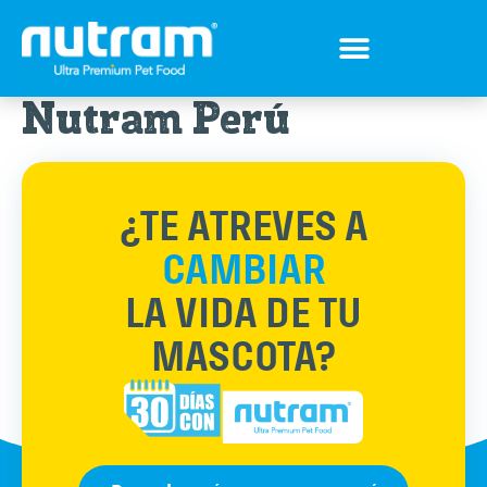
Tips para tu mejor amigo
Encuentra el Alimento ideal
Preguntas Frecuentes
Nutram Perú
¿TE ATREVES A
CAMBIAR
LA VIDA DE TU
MASCOTA?