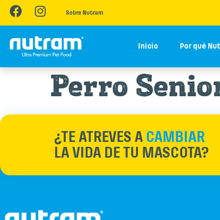
Sobre Nutram
Inicio
Por qué Nu
Perro Senio
¿TE ATREVES A
CAMBIAR
LA VIDA DE TU MASCOTA?