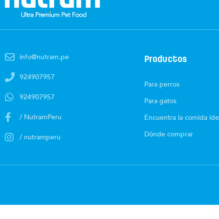
info@nutram.pe
Productos
924907957
Para perros
924907957
Para gatos
/ NutramPeru
Encuentra la comida ide
Dónde comprar
/ nutramperu