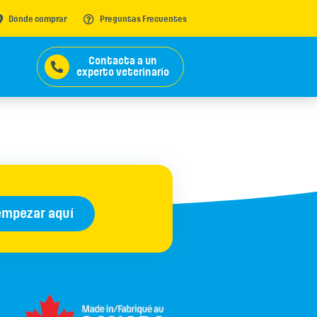
Dónde comprar
Preguntas Frecuentes
Contacta a un
experto veterinario
empezar aquí