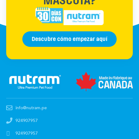
MASCOTA?
Descubre cómo empezar aquí
info@nutram.pe
924907957
924907957