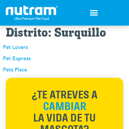
Tips para tu mejor amigo
Encuentra el Alimento ideal
Preguntas Frecuentes
Distrito:
Surquillo
Pet Lovers
Pet Express
Pets Place
¿TE ATREVES A
CAMBIAR
LA VIDA DE TU