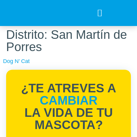
Tips para tu mejor amigo
Encuentra el Alimento ideal
Preguntas Frecuentes
Distrito:
San Martín de
Porres
Dog N’ Cat
¿TE ATREVES A
CAMBIAR
LA VIDA DE TU
MASCOTA?