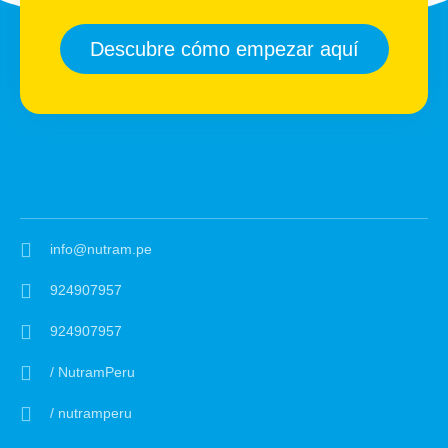
Descubre cómo empezar aquí
info@nutram.pe
924907957
924907957
/ NutramPeru
/ nutramperu