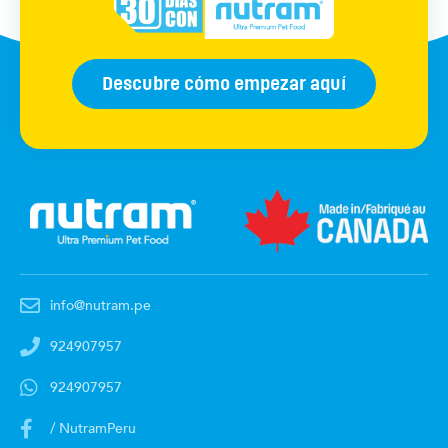
Descubre cómo empezar aquí
info@nutram.pe
924907957
924907957
/ NutramPeru