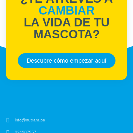
CAMBIAR
LA VIDA DE TU
MASCOTA?
Descubre cómo empezar aquí
info@nutram.pe
924907957