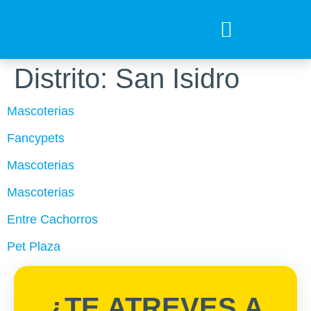
Tips para tu mejor amigo
Encuentra el Alimento ideal
Preguntas Frecuentes
Distrito:
San Isidro
Mascoterias
Fancypets
Mascoterias
Mascoterias
Entre Cachorros
Pet Plaza
¿TE ATREVES A