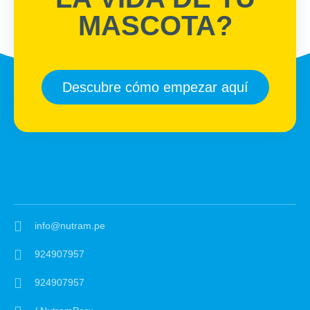
MASCOTA?
Descubre cómo empezar aquí
info@nutram.pe
924907957
924907957