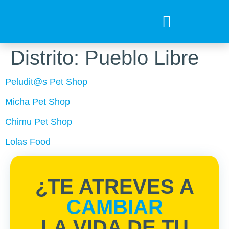
Tips para tu mejor amigo
Encuentra el Alimento ideal
Preguntas Frecuentes
Distrito:
Pueblo Libre
Peludit@s Pet Shop
Micha Pet Shop
Chimu Pet Shop
Lolas Food
¿TE ATREVES A
CAMBIAR
LA VIDA DE TU