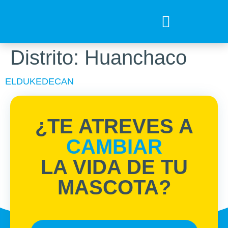
Tips para tu mejor amigo
Encuentra el Alimento ideal
Preguntas Frecuentes
Distrito:
Huanchaco
ELDUKEDECAN
¿TE ATREVES A
CAMBIAR
LA VIDA DE TU
MASCOTA?