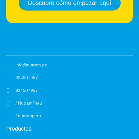
Descubre cómo empezar aquí
info@nutram.pe
924907957
924907957
/ NutramPeru
/ nutramperu
Productos