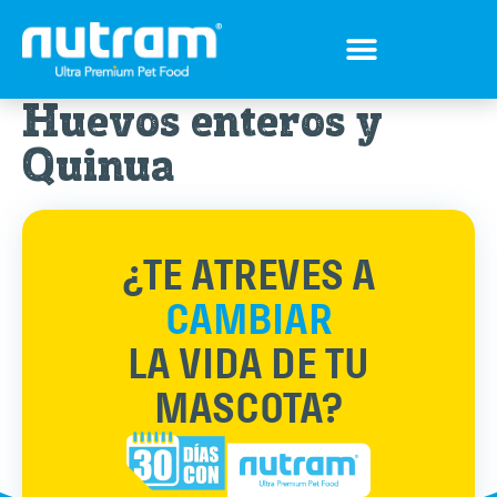
Tips para tu mejor amigo
Encuentra el Alimento ideal
Preguntas Frecuentes
Huevos enteros y
Quinua
¿TE ATREVES A
CAMBIAR
LA VIDA DE TU
MASCOTA?