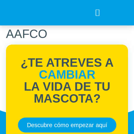
Tips para tu mejor amigo
Encuentra el Alimento ideal
Preguntas Frecuentes
AAFCO
¿TE ATREVES A
CAMBIAR
LA VIDA DE TU
MASCOTA?
Descubre cómo empezar aquí