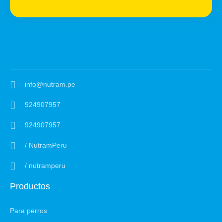
info@nutram.pe
924907957
924907957
/ NutramPeru
/ nutramperu
Productos
Para perros