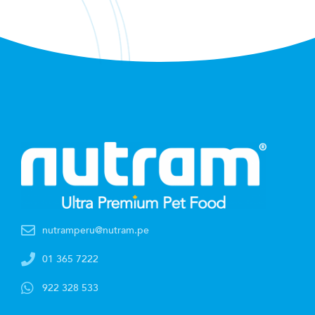
nutramperu@nutram.pe
01 365 7222
922 328 533